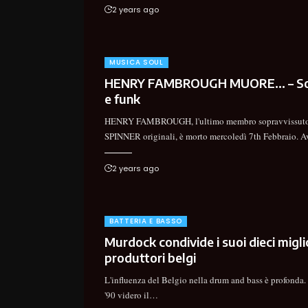
2 years ago
MUSICA SOUL
HENRY FAMBROUGH MUORE… – Sou
e funk
HENRY FAMBROUGH, l'ultimo membro sopravvissuto
SPINNER originali, è morto mercoledì 7th Febbraio. 
2 years ago
BATTERIA E BASSO
Murdock condivide i suoi dieci migli
produttori belgi
L'influenza del Belgio nella drum and bass è profonda. 
'90 videro il
…