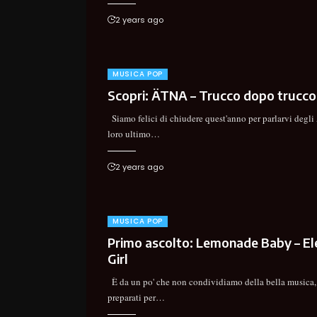
2 years ago
MUSICA POP
Scopri: ÄTNA – Trucco dopo trucco
Siamo felici di chiudere quest'anno per parlarvi degl
loro ultimo
…
2 years ago
MUSICA POP
Primo ascolto: Lemonade Baby – Ele
Girl
È da un po' che non condividiamo della bella musica,
preparati per
…