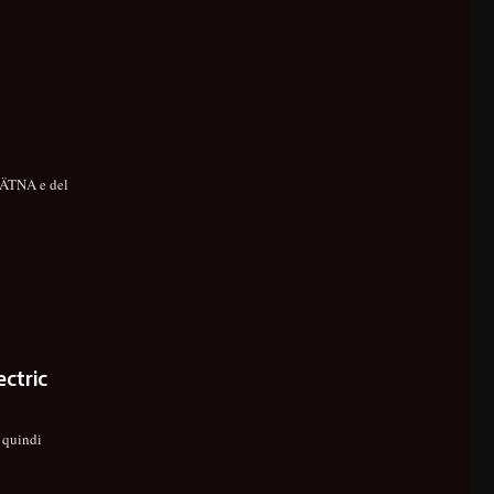
i ÄTNA e del
ctric
 quindi