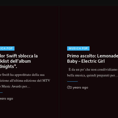
ICA POP
MUSICA POP
or Swift sblocca la
Primo ascolto: Lemonad
klist dell’album
Baby – Electric Girl
dnights”.
È da un po' che non condividiamo 
r Swift ha approfittato della sua
bella musica, quindi preparati per
izione all'ultima edizione del MTV
 Music Awards per
…
2 years ago
ears ago