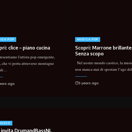
ICA POP
MUSICA POP
ri: clice – piano cucina
Scopri: Marrone brillante
Senza scopo
esentiamo l'artista pop emergente,
Nel nostro mondo caotico, la musi
, che vi porta attraverso montagne
non manca mai di spostare l’ago del
 di
…
3 years ago
ears ago
 BASSO
 invita DrumandBassNL