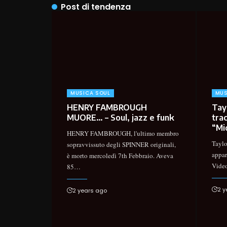
Post di tendenza
MUSICA SOUL
MUS
HENRY FAMBROUGH
Tayl
MUORE… – Soul, jazz e funk
trac
“Mi
HENRY FAMBROUGH, l'ultimo membro
Taylo
sopravvissuto degli SPINNER originali,
appar
è morto mercoledì 7th Febbraio. Aveva
Video
85
…
2 y
2 years ago