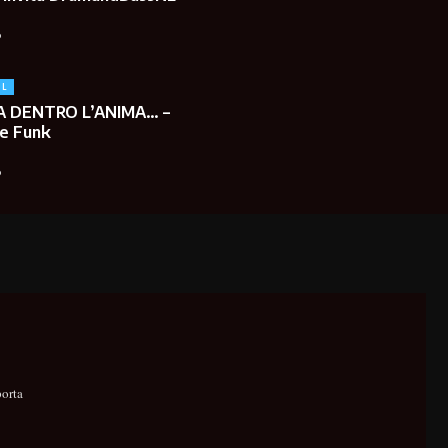
o
UL
A DENTRO L’ANIMA… –
 e Funk
o
porta