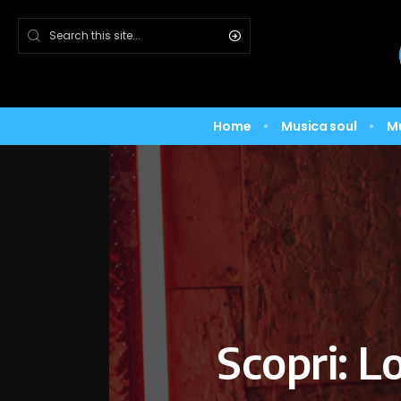
Home
Musica soul
M
Scopri: L