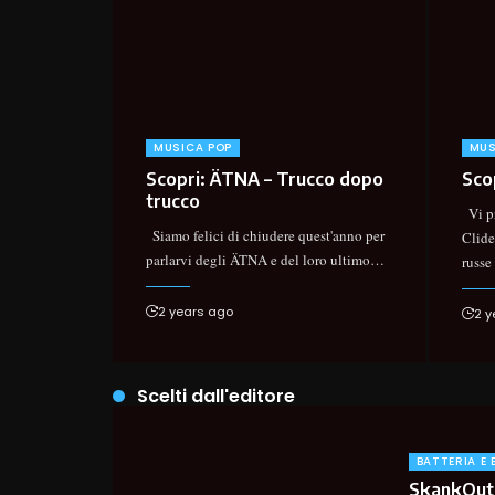
MUSICA POP
MUS
Scopri: ÄTNA – Trucco dopo
Scop
trucco
Vi pr
Siamo felici di chiudere quest'anno per
Clide
parlarvi degli ÄTNA e del loro ultimo
…
russe
2 years ago
2 y
Scelti dall'editore
BATTERIA E
SkankOut