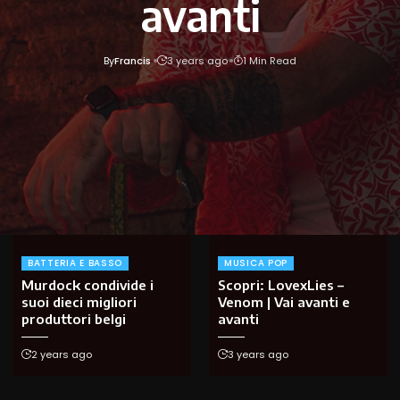
avanti
By
Francis
3 years ago
1 Min Read
BATTERIA E BASSO
MUSICA POP
Murdock condivide i
Scopri: LovexLies –
suoi dieci migliori
Venom | Vai avanti e
produttori belgi
avanti
2 years ago
3 years ago