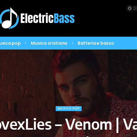
usica pop
Musica cristiana
Batteria e basso
MUSICA POP
ovexLies – Venom | Va