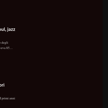
l, jazz
 degli
Aveva 85
…
ori
I primi anni