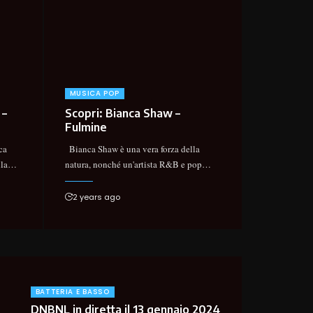
MUSICA POP
 –
Scopri: Bianca Shaw –
Fulmine
ca
Bianca Shaw è una vera forza della
la
…
natura, nonché un'artista R&B e pop
…
2 years ago
BATTERIA E BASSO
DNBNL in diretta il 13 gennaio 2024